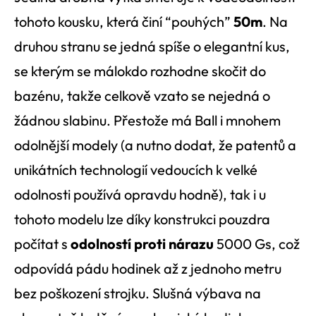
tohoto kousku, která činí “pouhých”
50m
. Na
druhou stranu se jedná spíše o elegantní kus,
se kterým se málokdo rozhodne skočit do
bazénu, takže celkově vzato se nejedná o
žádnou slabinu. Přestože má Ball i mnohem
odolnější modely (a nutno dodat, že patentů a
unikátních technologií vedoucích k velké
odolnosti používá opravdu hodně), tak i u
tohoto modelu lze díky konstrukci pouzdra
počítat s
odolností proti nárazu
5000 Gs, což
odpovídá pádu hodinek až z jednoho metru
bez poškození strojku. Slušná výbava na