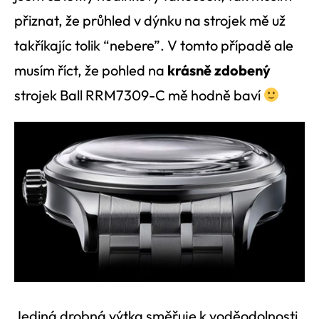
přiznat, že průhled v dýnku na strojek mě už
takříkajíc tolik “nebere”. V tomto případě ale
musím říct, že pohled na
krásně zdobený
strojek Ball RRM7309-C mě hodně baví
Jediná drobná výtka směřuje k voděodolnosti