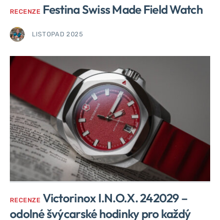
Festina Swiss Made Field Watch
RECENZE
LISTOPAD 2025
Victorinox I.N.O.X. 242029 –
RECENZE
odolné švýcarské hodinky pro každý