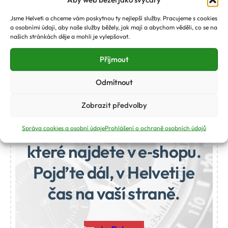
Jsme Helveti a chceme vám poskytnou ty nejlepší služby. Pracujeme s cookies
a osobními údaji, aby naše služby běžely, jak mají a abychom věděli, co se na
našich stránkách děje a mohli je vylepšovat.
Příjmout
Odmítnout
Na blogu pro vás
odkrýváme tajemství
Zobrazit předvolby
maličkých strojků času,
Správa cookies a osobní údaje
Prohlášení o ochraně osobních údajů
které najdete v e‑shopu.
Pojďte dál, v Helveti je
čas na vaší straně.