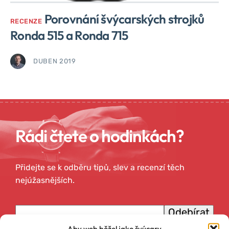
Porovnání švýcarských strojků
RECENZE
Ronda 515 a Ronda 715
DUBEN 2019
Rádi čtete o hodinkách?
Přidejte se k odběru tipů, slev a recenzí těch
nejúžasnějších.
Emailová adresa
Aby web běžel jako švýcary