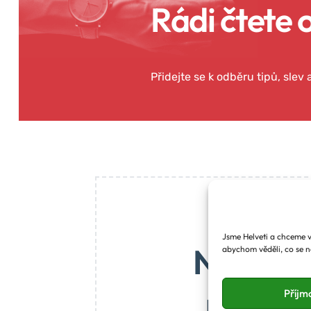
Rádi čtete 
Přidejte se k odběru tipů, slev
Jsme Helveti a chceme vá
Na blog
abychom věděli, co se n
maličký
Příjm