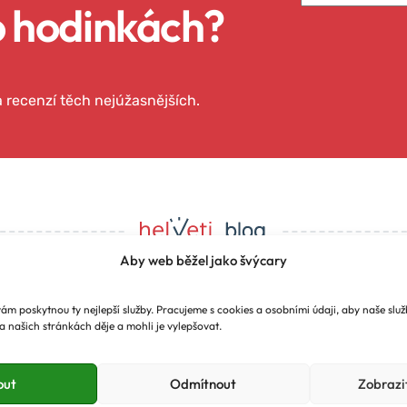
o hodinkách?
 a recenzí těch nejúžasnějších.
Aby web běžel jako švýcary
m poskytnou ty nejlepší služby. Pracujeme s cookies a osobními údaji, aby naše služb
u pro vás odkrýváme t
a našich stránkách děje a mohli je vylepšovat.
ch strojků času, které
out
Odmítnout
Zobrazi