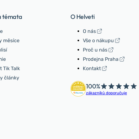
á témata
O Helveti
e
O nás
y měsíce
Vše o nákupu
lisí
Proč u nás
ie
Prodejna Praha
 Tik Talk
Kontakt
y články
100%
zákazníků doporučuje