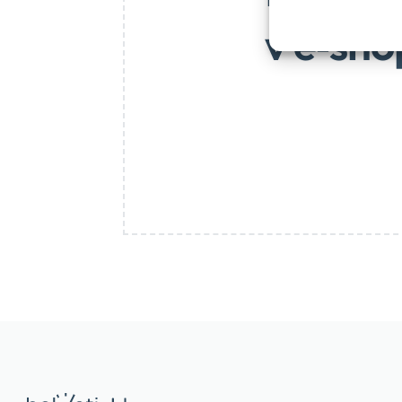
v e‑sho