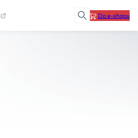
Do e-shopu
I
Otevřít vyhledávání