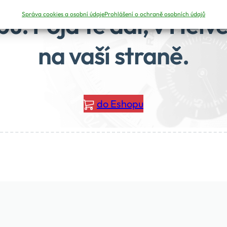
pu. Pojďte dál, v Helvet
Správa cookies a osobní údaje
Prohlášení o ochraně osobních údajů
na vaší straně.
do Eshopu