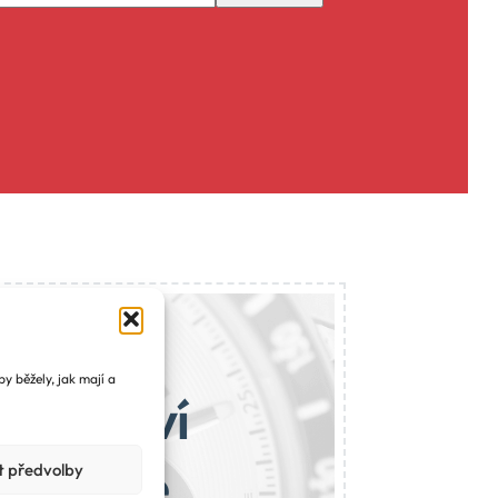
y běžely, jak mají a
ajemství
 najdete
t předvolby