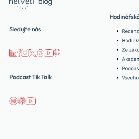
Hodinářsk
Sledujte nás
Recenz
Hodink
Ze záku
Akadem
Podcast
Podcast Tik Talk
Všechn