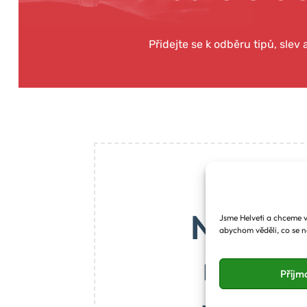
Přidejte se k odběru tipů, slev
Na blog
Jsme Helveti a chceme vá
abychom věděli, co se n
maličký
Příjm