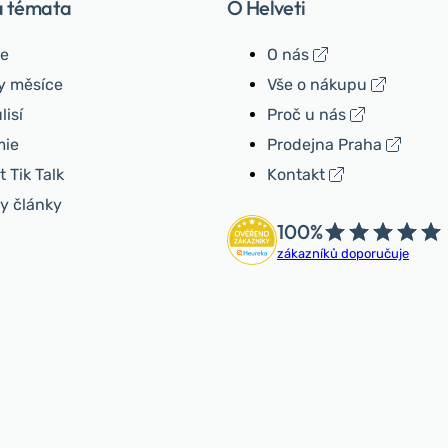
á témata
O Helveti
e
O nás
y měsíce
Vše o nákupu
lisí
Proč u nás
ie
Prodejna Praha
 Tik Talk
Kontakt
y články
100%
zákazníků doporučuje