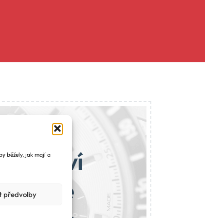
ajemství
y běžely, jak mají a
 najdete
t předvolby