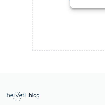
v e‑sho