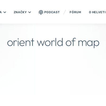
A
ZNAČKY
PODCAST
FÓRUM
O HELVET
orient world of map