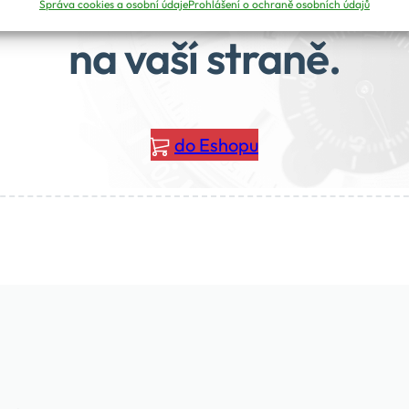
pu. Pojďte dál, v Helvet
Správa cookies a osobní údaje
Prohlášení o ochraně osobních údajů
na vaší straně.
do Eshopu