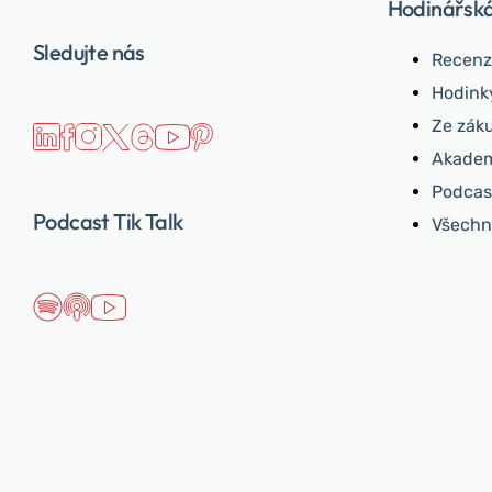
Hodinářsk
Sledujte nás
Recenz
Hodink
Ze záku
Akadem
Podcast
Podcast Tik Talk
Všechn