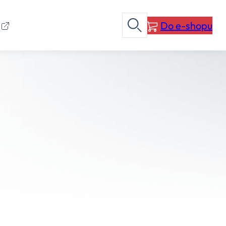
Do e-shopu
I
Otevřít vyhledávání