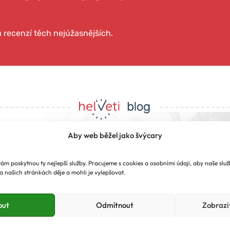
 a recenzí těch nejúžasnějších.
Aby web běžel jako švýcary
u pro vás odkrýváme t
m poskytnou ty nejlepší služby. Pracujeme s cookies a osobními údaji, aby naše služb
a našich stránkách děje a mohli je vylepšovat.
ch strojků času, které
out
Odmítnout
Zobrazi