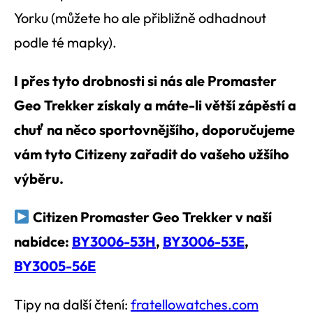
Yorku (můžete ho ale přibližně odhadnout
podle té mapky).
I přes tyto drobnosti si nás ale Promaster
Geo Trekker získaly a máte-li větší zápěstí a
chuť na něco sportovnějšího, doporučujeme
vám tyto Citizeny zařadit do vašeho užšího
výběru.
Citizen Promaster Geo Trekker v naší
nabídce:
BY3006-53H
,
BY3006-53E
,
BY3005-56E
Tipy na další čtení:
fratellowatches.com