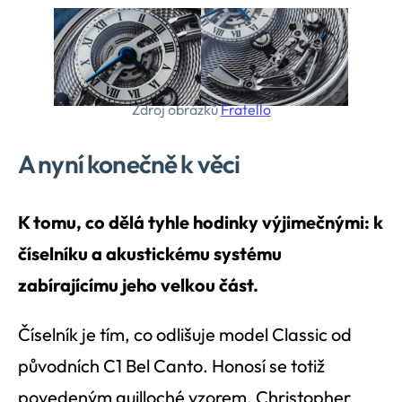
Zdroj obrázků
Fratello
A nyní konečně k věci
K tomu, co dělá tyhle hodinky výjimečnými: k
číselníku a akustickému systému
zabírajícímu jeho velkou část.
Číselník je tím, co odlišuje model Classic od
původních C1 Bel Canto. Honosí se totiž
povedeným guilloché vzorem. Christopher