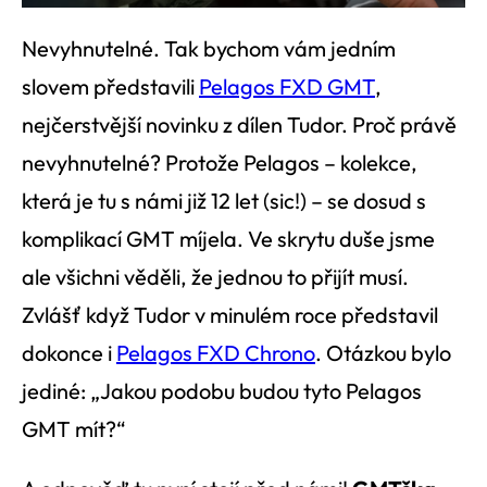
Nevyhnutelné. Tak bychom vám jedním
slovem představili
Pelagos FXD GMT
,
nejčerstvější novinku z dílen Tudor. Proč právě
nevyhnutelné? Protože Pelagos – kolekce,
která je tu s námi již 12 let (sic!) – se dosud s
komplikací GMT míjela. Ve skrytu duše jsme
ale všichni věděli, že jednou to přijít musí.
Zvlášť když Tudor v minulém roce představil
dokonce i
Pelagos FXD Chrono
. Otázkou bylo
jediné: „Jakou podobu budou tyto Pelagos
GMT mít?“