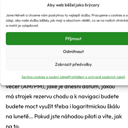
Aby web běžel jako švýcary
pěkně se na něj kouká (a není právě to důvod,
Jsme Helveti a chceme vám poskytnou ty nejlepší služby. Pracujeme s cookies a 
proč si většinu hodinek pořizujeme?).
údaji, aby naše služby běžely, jak mají a abychom věděli, co se na našich stránk
a mohli je vylepšovat.
Co všechno vám hodinky poví?
Příjmout
Odmítnout
Kromě toho, kolik je právě hodin (o nastavení
Zobrazit předvolby
času se přitom hodinky postarají víceméně
samy), vám například řeknou, zda je ráno či
Správa cookies a osobní údaje
Prohlášení o ochraně osobních údajů
večer (AM/PM), jaké je dnešní datum, jakou
má strojek rezervu chodu a k navigaci budete
budete moct využít třeba i logaritmickou škálu
na lunetě… Pokud jste náhodou piloti a víte, jak
na to.