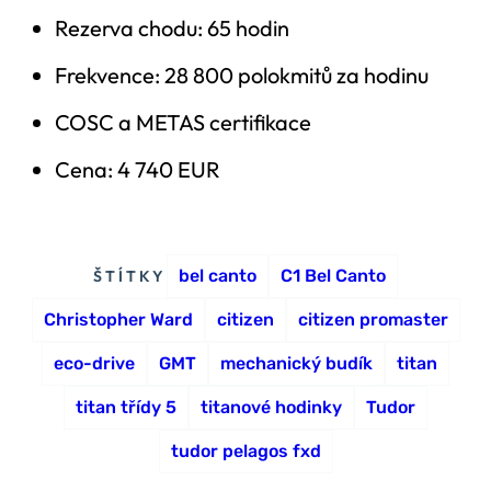
Rezerva chodu: 65 hodin
Frekvence: 28 800 polokmitů za hodinu
COSC a METAS certifikace
Cena: 4 740 EUR
bel canto
C1 Bel Canto
ŠTÍTKY
Christopher Ward
citizen
citizen promaster
eco-drive
GMT
mechanický budík
titan
titan třídy 5
titanové hodinky
Tudor
tudor pelagos fxd