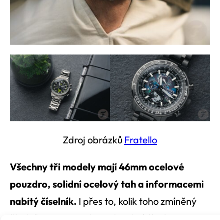
Zdroj obrázků
Fratello
Všechny tři modely mají 46mm ocelové
pouzdro, solidní ocelový tah a informacemi
nabitý číselník.
I přes to, kolik toho zmíněný
číselník pojme, si ale zachovává čitelnost a