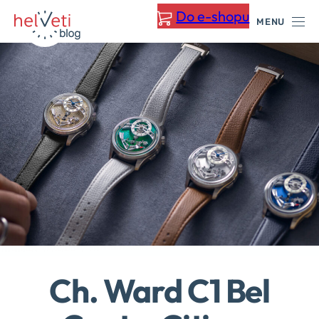
Přeskočit
Do e-shopu
MENU
na
obsah
Ch. Ward C1 Bel