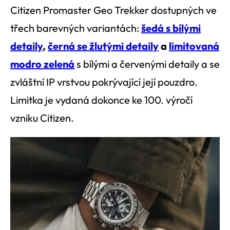
Citizen Promaster Geo Trekker dostupných ve
třech barevných variantách:
šedá s bílými
detaily
,
černá se žlutými detaily
a
limitovaná
modro zelená
s bílými a červenými detaily a se
zvláštní IP vrstvou pokrývající její pouzdro.
Limitka je vydaná dokonce ke 100. výročí
vzniku Citizen.