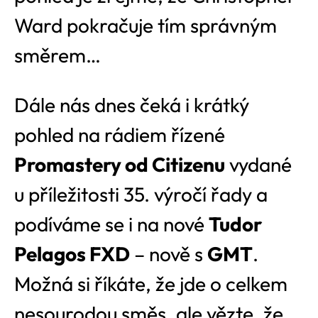
Ward pokračuje tím správným
směrem…
Dále nás dnes čeká i krátký
pohled na rádiem řízené
Promastery od Citizenu
vydané
u příležitosti 35. výročí řady a
podíváme se i na nové
Tudor
Pelagos FXD
– nově s
GMT
.
Možná si říkáte, že jde o celkem
nesourodou směs, ale vězte, že