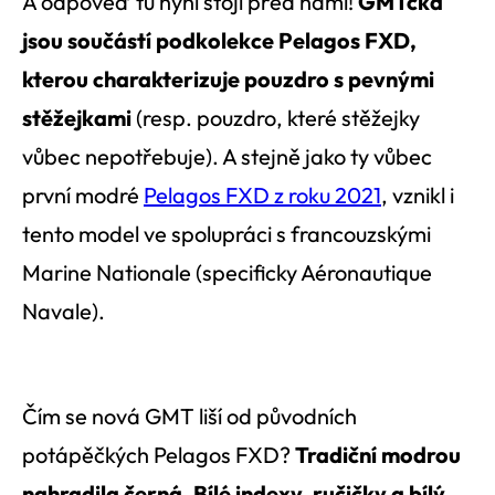
A odpověď tu nyní stojí před námi!
GMTčka
jsou součástí podkolekce Pelagos FXD,
kterou charakterizuje pouzdro s pevnými
stěžejkami
(resp. pouzdro, které stěžejky
vůbec nepotřebuje). A stejně jako ty vůbec
první modré
Pelagos FXD z roku 2021
, vznikl i
tento model ve spolupráci s francouzskými
Marine Nationale (specificky Aéronautique
Navale).
Čím se nová GMT liší od původních
potápěčkých Pelagos FXD?
Tradiční modrou
nahradila černá. Bílé indexy, ručičky a bílý