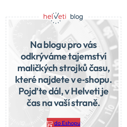
Na blogu pro vás
odkrýváme tajemství
maličkých strojků času,
které najdete v e‑shopu.
Pojďte dál, v Helveti je
čas na vaší straně.
do Eshopu