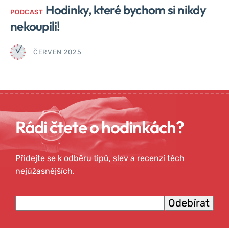
Hodinky, které bychom si nikdy
PODCAST
nekoupili!
ČERVEN 2025
Rádi čtete o hodinkách?
Přidejte se k odběru tipů, slev a recenzí těch
nejúžasnějších.
Emailová adresa