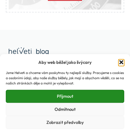
Aby web běžel jako švýcary
Jsme Helveti a chceme vám poskytnou ty nejlepší služby. Pracujeme s cookies
Sledujte nás
a osobními údaji, aby naše služby běžely, jak mají a abychom věděli, co se na
našich stránkách děje a mohli je vylepšovat.
Příjmout
Odmítnout
Podcast Tik Talk
Zobrazit předvolby