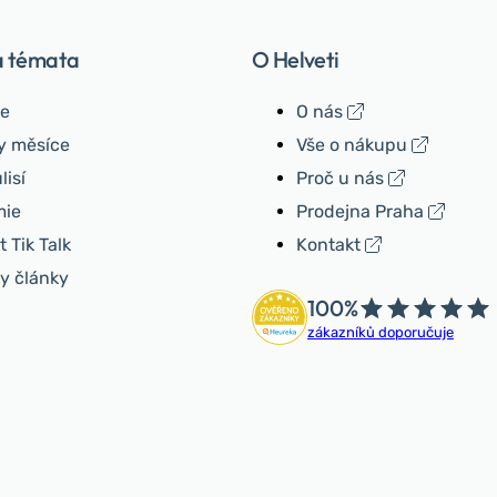
á témata
O Helveti
e
O nás
y měsíce
Vše o nákupu
lisí
Proč u nás
ie
Prodejna Praha
 Tik Talk
Kontakt
y články
100%
zákazníků doporučuje