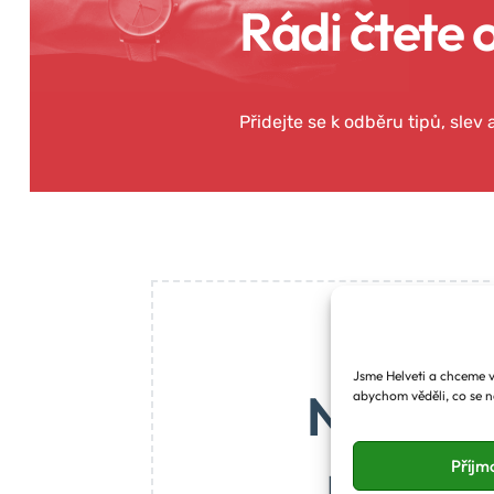
Rádi čtete 
Přidejte se k odběru tipů, slev
Jsme Helveti a chceme vá
Na blog
abychom věděli, co se n
maličký
Příjm