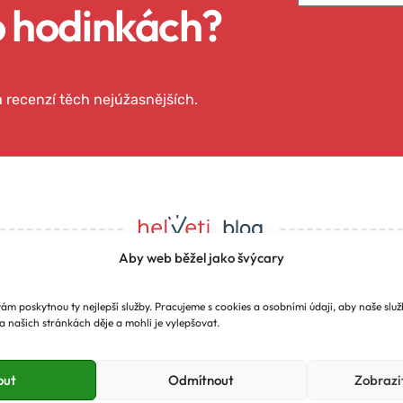
o hodinkách?
 a recenzí těch nejúžasnějších.
Aby web běžel jako švýcary
m poskytnou ty nejlepší služby. Pracujeme s cookies a osobními údaji, aby naše služb
u pro vás odkrýváme t
a našich stránkách děje a mohli je vylepšovat.
ch strojků času, které
out
Odmítnout
Zobrazi