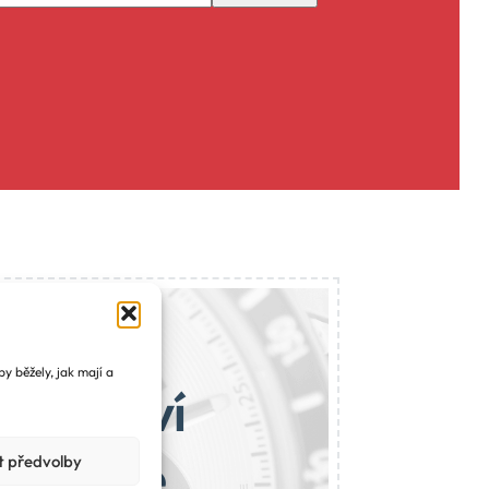
y běžely, jak mají a
ajemství
 najdete
t předvolby