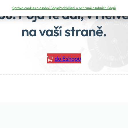
pu. Pojďte dál, v Helvet
Správa cookies a osobní údaje
Prohlášení o ochraně osobních údajů
na vaší straně.
do Eshopu