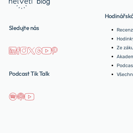
Hodinářsk
Sledujte nás
Recenz
Hodink
Ze záku
Akadem
Podcast
Podcast Tik Talk
Všechn