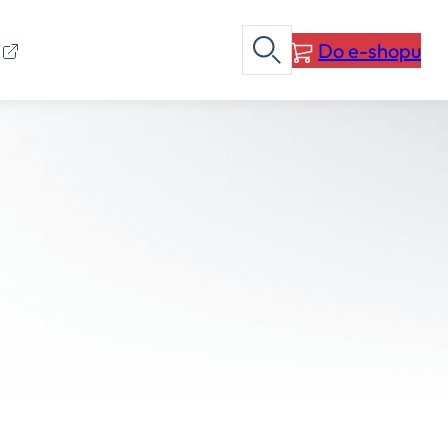
Do e-shopu
I
Otevřít vyhledávání