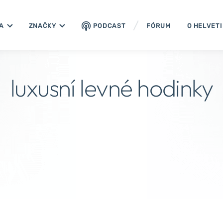
A
ZNAČKY
PODCAST
FÓRUM
O HELVET
luxusní levné hodinky