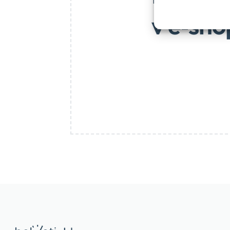
v e‑sho