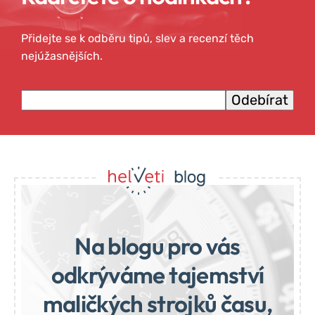
Přidejte se k odběru tipů, slev a recenzí těch
nejúžasnějších.
Emailová adresa
Na blogu pro vás
odkrýváme tajemství
maličkých strojků času,