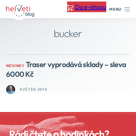
Přeskočit
Do e-shopu
MENU
na
obsah
bucker
Traser vyprodává sklady – sleva
NOVINKY
6000 Kč
KVĚTEN 2014
Rádi čtete o hodinkách?