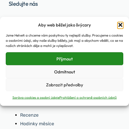
Sledujte nás
Aby web běžel jako švýcary
Jsme Helveti a chceme vám poskytnou ty nejlepší služby. Pracujeme s cookies
a osobními údaji, aby naše služby běžely, jak mají a abychom věděli, co se na
našich stránkách děje a mohli je vylepšovat.
Podcast Tik Talk
Příjmout
Odmítnout
Zobrazit předvolby
Správa cookies a osobní údaje
Prohlášení o ochraně osobních údajů
Hodinářská témata
Recenze
Hodinky měsíce